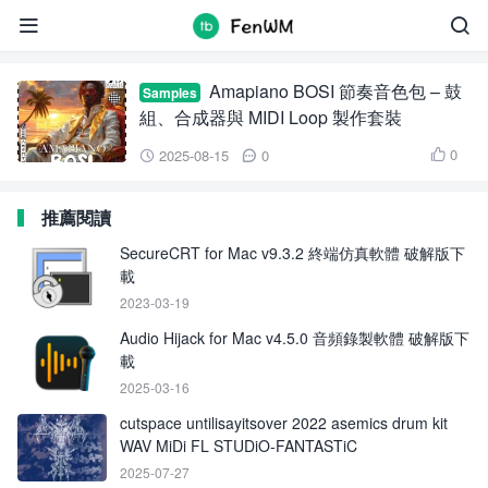
Amapiano BOSI 節奏音色包


Amapiano BOSI 節奏音色包 – 鼓
Samples
組、合成器與 MIDI Loop 製作套裝
0
2025-08-15
0



推薦閱讀
SecureCRT for Mac v9.3.2 終端仿真軟體 破解版下
載
2023-03-19
Audio Hijack for Mac v4.5.0 音頻錄製軟體 破解版下
載
2025-03-16
cutspace untilisayitsover 2022 asemics drum kit
WAV MiDi FL STUDiO-FANTASTiC
2025-07-27