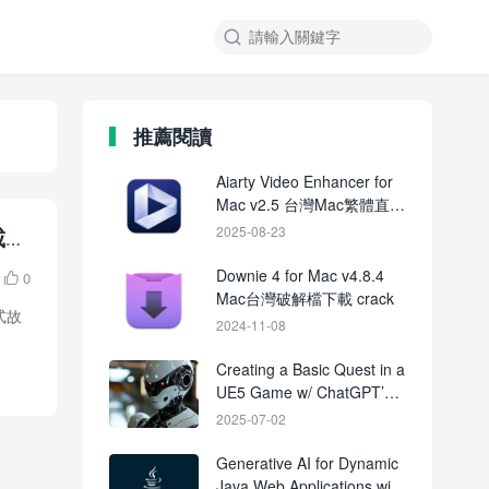

推薦閱讀
Aiarty Video Enhancer for
Mac v2.5 台灣Mac繁體直裝
版下載
載
2025-08-23
Downie 4 for Mac v4.8.4
0

Mac台灣破解檔下載 crack
放式故
2024-11-08
Creating a Basic Quest in a
UE5 Game w/ ChatGPT’s
Assistance
2025-07-02
Generative AI for Dynamic
Java Web Applications with