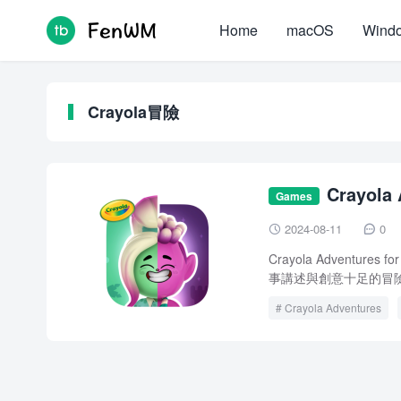
Home
macOS
Wind
Crayola冒險
Crayola
Games
crack
2024-08-11
0


Crayola Adventu
事講述與創意十足的冒險
Crayola Adventures