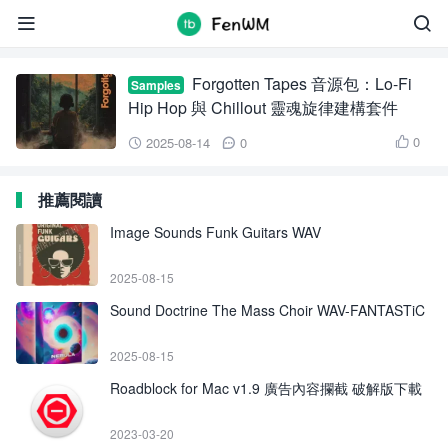
Forgotten Tapes 音源包


Forgotten Tapes 音源包：Lo-Fi
Samples
Hip Hop 與 Chillout 靈魂旋律建構套件
0
2025-08-14
0



推薦閱讀
Image Sounds Funk Guitars WAV
2025-08-15
Sound Doctrine The Mass Choir WAV-FANTASTiC
2025-08-15
Roadblock for Mac v1.9 廣告內容攔截 破解版下載
2023-03-20