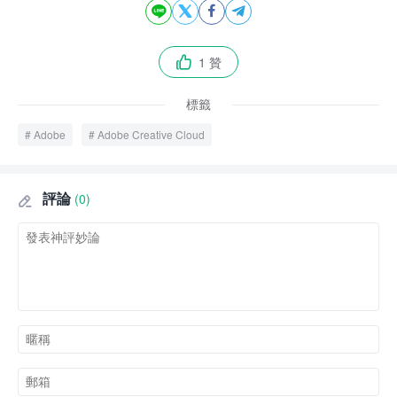




1 贊

標籤
Adobe
Adobe Creative Cloud
評論
(0)
