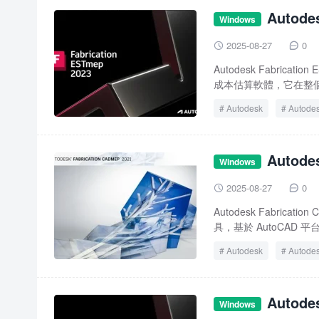
Autod
Windows
2025-08-27
0


Autodesk Fabri
成本估算軟體，它在整個
Autodesk
Autodes
Fabrication ESTmep
Autod
Windows
2025-08-27
0


Autodesk Fabri
具，基於 AutoCAD 平
Autodesk
Autode
Autod
Windows