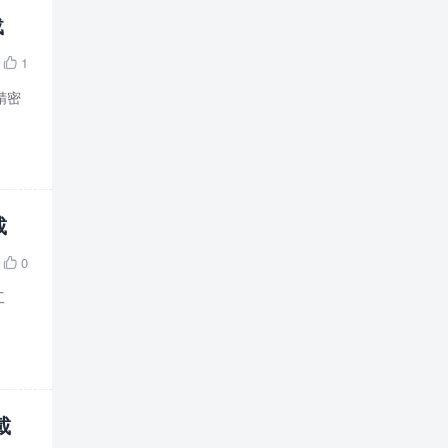
载
1

的精密
載
0

工
載