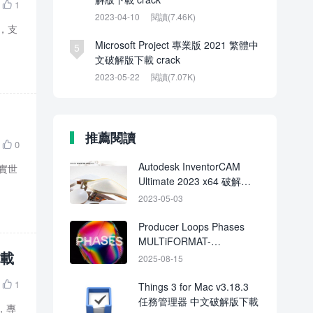
1

2023-04-10
閱讀(7.46K)
具，支
Microsoft Project 專業版 2021 繁體中
5
文破解版下載 crack
2023-05-22
閱讀(7.07K)
推薦閱讀
0

Autodesk InventorCAM
現實世
Ultimate 2023 x64 破解版
下載
2023-05-03
Producer Loops Phases
MULTiFORMAT-
下載
FANTASTiC
2025-08-15
1

Things 3 for Mac v3.18.3
任務管理器 中文破解版下載
件，專