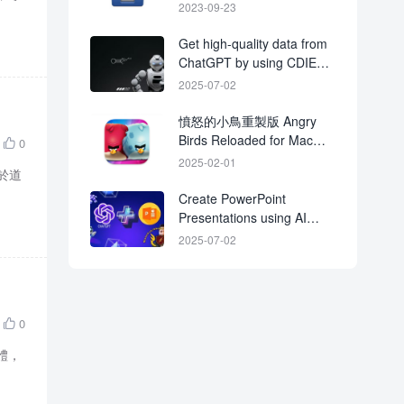
2023-09-23
Get high-quality data from
ChatGPT by using CDIE
method
2025-07-02
憤怒的小鳥重製版 Angry
Birds Reloaded for Mac
0

v3.12 中文破解版下載
2025-02-01
用於道
Create PowerPoint
Presentations using AI
(ChatGPT & More)
2025-07-02
0

軟體，