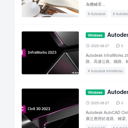
為機械零...
Autodesk
Autodes
InventorCAM Ultimate 
Autod
Windows
2025-08-27
0


Autodesk Infr
路、高速公路、鐵路、橋
Autodesk InfraWorks
Autod
Windows
2025-08-27
0


Autodesk AutoC
廣泛應用於道路、橋梁、
AutoCAD
AutoCAD