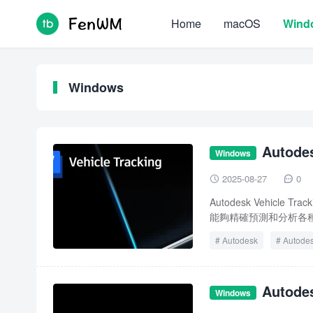
Home
macOS
Wind
Windows
Autod
Windows
2025-08-27
0


Autodesk Vehicl
能夠精確預測和分析各種
Autodesk
Autodes
Vehicle Tracking 2023
Autode
Windows
載