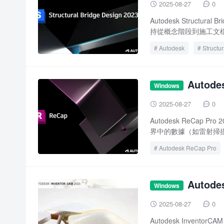
2025-08-27
0


Autodesk Struct
持從概念階段到施工文檔的
Autodesk
Structu
Autod
Windows
2025-08-27
0


Autodesk ReCa
界中的數據（如雷射掃描
Autodesk ReCap Pro
Autod
Windows
2025-08-27
0


Autodesk InventorC