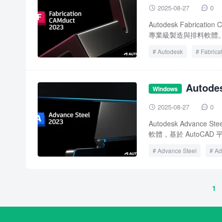
2025-08-27
0


Autodesk Fabric
專業級製造與排料軟體。作
Autodesk
Fabrica
Autod
Windows
2025-08-27
0


Autodesk Adva
軟體，基於 AutoCAD
Advance Steel
Ad
Autodesk Advance Stee
1