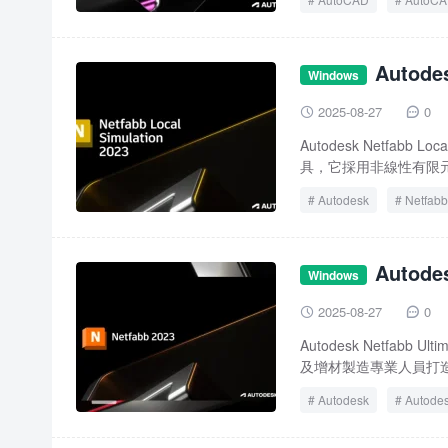
Autode
Windows
下載
2025-08-27
0


Autodesk Netfab
具，它採用非線性有限元求
Autodesk
Netfabb
Autod
Windows
2025-08-27
0


Autodesk Netfa
及增材製造專業人員打造
Autodesk
Autodes
Netfabb Ultimate 2023