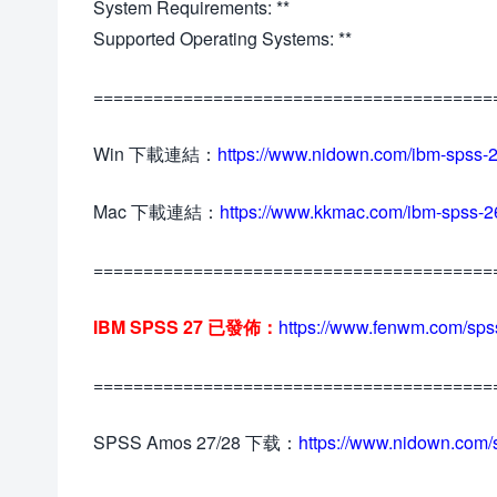
System Requirements: **
Supported Operating Systems: **
========================================
Win 下載連結：
https://www.nidown.com/ibm-spss-2
Mac 下載連結：
https://www.kkmac.com/ibm-spss-2
========================================
IBM SPSS 27 已發佈：
https://www.fenwm.com/sps
========================================
SPSS Amos 27/28 下载：
https://www.nidown.com/