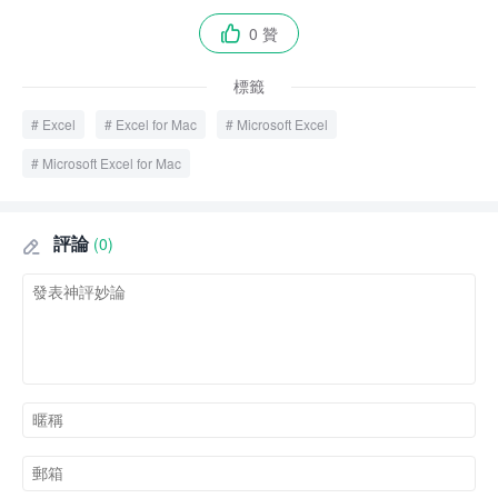
0 贊

標籤
Excel
Excel for Mac
Microsoft Excel
Microsoft Excel for Mac
評論
(0)
