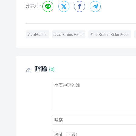
分享到：




JetBrains
JetBrains Rider
JetBrains Rider 2023
評論
(0)
