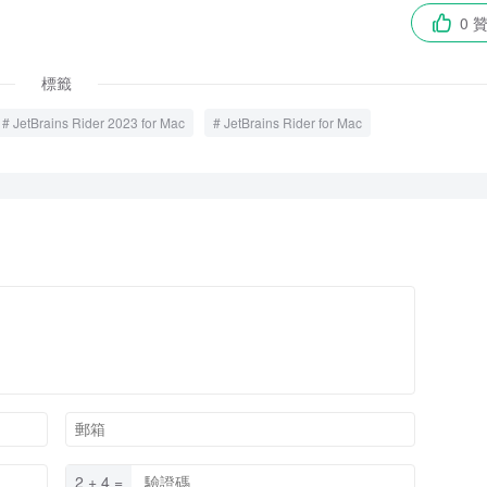
0 

標籤
JetBrains Rider 2023 for Mac
JetBrains Rider for Mac
2 + 4 =