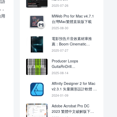
數語
2025-07-26
L，
的用
MWeb Pro for Mac v4.7.1
台灣Mac繁體直裝版下載
2025-08-30
電影預告片音效素材庫推
薦：Boom Cinematic
Expressions 建構包音效集
2025-07-27
Producer Loops
GuitaRnDrill
MULTIFORMAT
2025-08-14
Affinity Designer 2 for Mac
v2.3.1 矢量圖形設計軟體 破
解版下載
2024-01-09
Adobe Acrobat Pro DC
2023 繁體中文破解版下載
永久激活穩定版