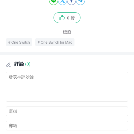




0 贊

標籤
One Switch
One Switch for Mac
評論
(0)
