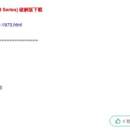
953 Series) 破解版下載
-1973.html
===============
t)
0 
