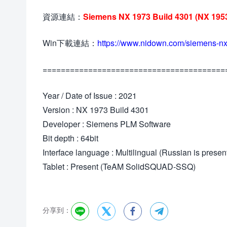
資源連結：
Siemens NX 1973 Build 4301 (NX 1
Win下載連結：
https://www.nidown.com/siemens-nx
========================================
Year / Date of Issue : 2021
Version : NX 1973 Build 4301
Developer : Siemens PLM Software
Bit depth : 64bit
Interface language : Multilingual (Russian is presen
Tablet : Present (TeAM SolidSQUAD-SSQ)
分享到：



