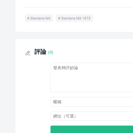
Siemens NX
Siemens NX 1973
評論
(0)
