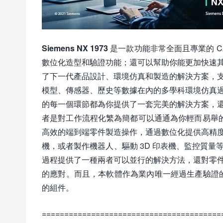
Siemens NX 1973
是一款功能非常全面且專業的 C
數位化造型和驗證功能；還可以幫助你能更加快速
了下一代產品設計、環境仿真和製造的解決方案，
模型、傳感器、歷史等數據在內的多學科環境仿真
的每一個環節都為你提供了一套完美的解決方案，
者是對工作流程化繁為簡都可以通通為你輕而易舉的實現。
高效的端到端零件製造操作，通過數位化提供高精
機，或者製作機器人、驅動 3D 印表機、監控質
過程提供了一種兩者可以並行的解決方法，還對零
的應對。而且，本軟體作為業內唯一經過生產驗證的
的組件。
========================================