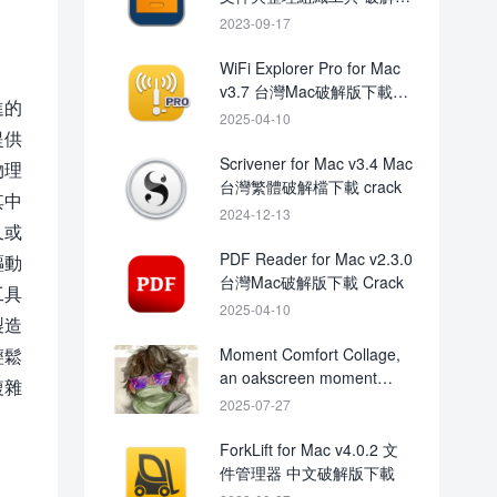
下載
2023-09-17
WiFi Explorer Pro for Mac
v3.7 台灣Mac破解版下載
進的
Crack
2025-04-10
提供
Scrivener for Mac v3.4 Mac
物理
台灣繁體破解檔下載 crack
其中
2024-12-13
又或
PDF Reader for Mac v2.3.0
驅動
台灣Mac破解版下載 Crack
工具
2025-04-10
製造
輕鬆
Moment Comfort Collage,
an oakscreen moment
複雜
WAV Beatmaker Presets-
2025-07-27
FANTASTiC
ForkLift for Mac v4.0.2 文
件管理器 中文破解版下載