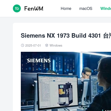
Home
macOS
Wind
Siemens NX 1973 Build 43
2025-07-01
Windows

