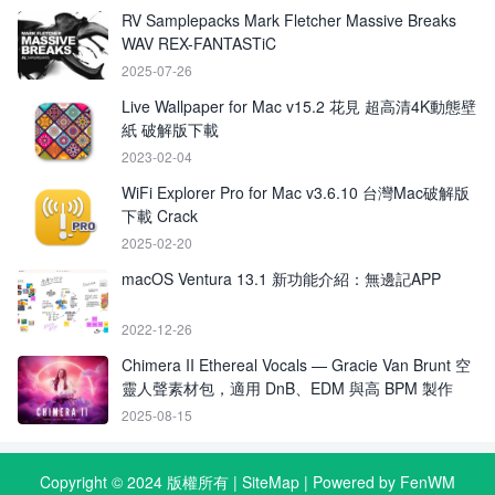
RV Samplepacks Mark Fletcher Massive Breaks
WAV REX-FANTASTiC
2025-07-26
Live Wallpaper for Mac v15.2 花見 超高清4K動態壁
紙 破解版下載
2023-02-04
WiFi Explorer Pro for Mac v3.6.10 台灣Mac破解版
下載 Crack
2025-02-20
macOS Ventura 13.1 新功能介紹：無邊記APP
2022-12-26
Chimera II Ethereal Vocals — Gracie Van Brunt 空
靈人聲素材包，適用 DnB、EDM 與高 BPM 製作
2025-08-15
Copyright © 2024 版權所有 |
SiteMap
| Powered by FenWM