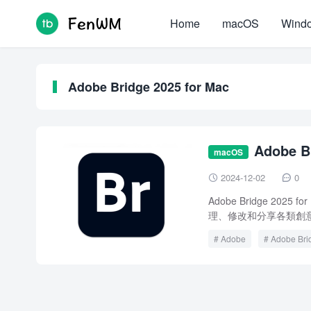
Home
macOS
Wind
Adobe Bridge 2025 for Mac
Adobe B
macOS
載 crack
2024-12-02
0


Adobe Bridge 
理、修改和分享各類創意資源
Adobe
Adobe Bri