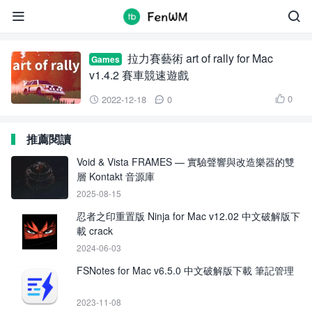
art of rally for Mac


拉力賽藝術 art of rally for Mac
Games
v1.4.2 賽車競速遊戲
0
2022-12-18
0



推薦閱讀
Void & Vista FRAMES — 實驗聲響與改造樂器的雙
層 Kontakt 音源庫
2025-08-15
忍者之印重置版 Ninja for Mac v12.02 中文破解版下
載 crack
2024-06-03
FSNotes for Mac v6.5.0 中文破解版下載 筆記管理
2023-11-08