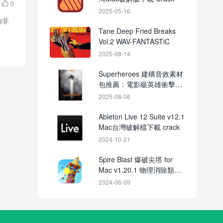
0

2025-05-16
夠非
Tane Deep Fried Breaks
Vol.2 WAV-FANTASTiC
2025-08-14
Superheroes 建構音效素材
包推薦：電影級英雄衝擊＋
高速動作原始音效下載
2025-08-06
Ableton Live 12 Suite v12.1
Mac台灣破解檔下載 crack
2024-10-21
Spire Blast 爆破尖塔 for
Mac v1.20.1 物理消除類益
智遊戲
2024-06-09