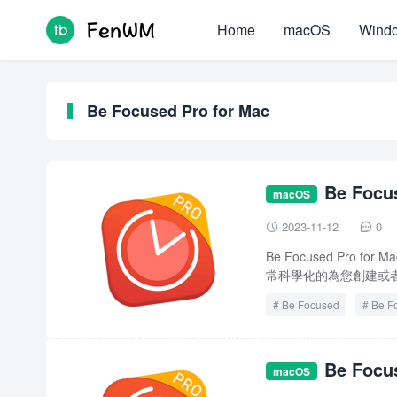
Home
macOS
Wind
Be Focused Pro for Mac
Be Foc
macOS
2023-11-12
0


Be Focused Pro 
常科學化的為您創建或者
Be Focused
Be F
Be Foc
macOS
時器