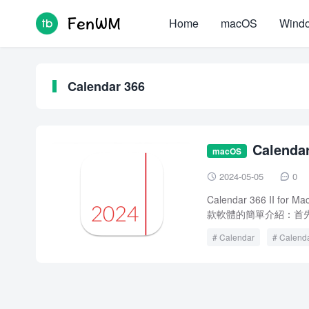
Home
macOS
Wind
Calendar 366
Calenda
macOS
2024-05-05
0


Calendar 366 I
款軟體的簡單介紹：首先，Ca
Calendar
Calend