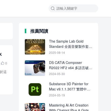

推薦閱讀
The Sample Lab Gold
Standard 全面音樂製作套裝
｜取樣包、MIDI、鼓組音色
k
2025-08-14
與音源庫下載
DS CATIA Composer
0

R2022 HF2 x64 多語言破解
關於這
版下載 crack
2024-05-30
Substance 3D Painter for
Mac v9.1.1.3077 繁體中文
激活版下載
2024-05-19
Mastering Ai Art Creation
With Chatgpt Plus & Gpts