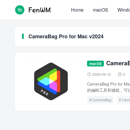
Home
macOS
Wind
CameraBag Pro for Mac v2024
Camera
macOS
crack
2024-04-15
0


CameraBag Pro
的編輯工具和濾鏡，可以
CameraBag
Came