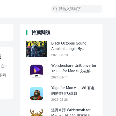

推薦閱讀
Black Octopus Sound
Ambient Jungle By
Blackwarp MULTiFORMAT-
載
2025-08-13
FANTASTiC
Wondershare UniConverter
0

15.6.0 for Mac 中文破解版
種不同
下載 crack
2024-08-11
Yaga for Mac v1.1.26 有趣
的動作RPG遊戲
2023-02-28
漫野奇譚 Wildermyth for
Mac v1.16.540 中文激活版