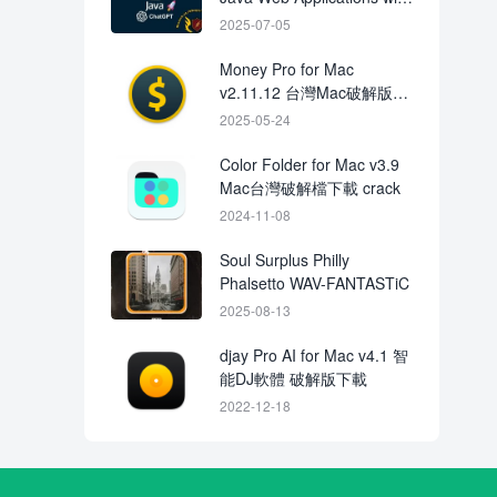
ChatGPT
2025-07-05
Money Pro for Mac
v2.11.12 台灣Mac破解版下
載 Crack
2025-05-24
Color Folder for Mac v3.9
Mac台灣破解檔下載 crack
2024-11-08
Soul Surplus Philly
Phalsetto WAV-FANTASTiC
2025-08-13
djay Pro AI for Mac v4.1 智
能DJ軟體 破解版下載
2022-12-18