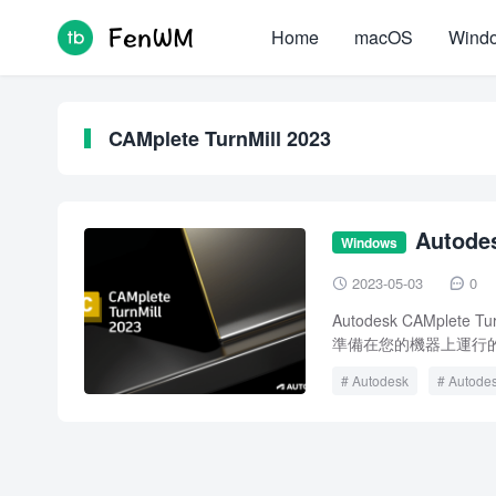
Home
macOS
Wind
CAMplete TurnMill 2023
Autode
Windows
2023-05-03
0


Autodesk CAMpl
準備在您的機器上運行的多
Autodesk
Autodes
CAMplete TurnMill