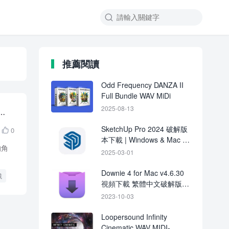

推薦閱讀
Odd Frequency DANZA II
Full Bundle WAV MiDi
魔導
2025-08-13
SketchUp Pro 2024 破解版
0

本下載 | Windows & Mac 完
的角
整安裝教學
2025-03-01
Downie 4 for Mac v4.6.30
城
視頻下載 繁體中文破解版下
載
2023-10-03
Loopersound Infinity
Cinematic WAV MIDI-