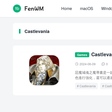
Home
macOS
Wind
Castlevania
Castlev
Games
書之魂 crack
2024-06-09
0


惡魔城魂之魔導書是一款
色進行強化，還可以通過魂
Castlevania
Castl
惡魔城:魔導書之魂