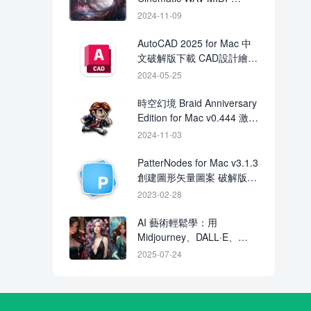
DECiBEL
2024-11-09
AutoCAD 2025 for Mac 中
文破解版下載 CAD設計繪圖
軟體
2024-05-25
時空幻境 Braid Anniversary
Edition for Mac v0.444 激活
版下載
2024-11-03
PatterNodes for Mac v3.1.3
創建圖形矢量圖案 破解版下
載
2023-02-28
AI 藝術輕鬆學：用
Midjourney、DALL·E、
ChatGPT 快速創作視覺傑
2025-07-24
作