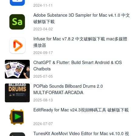
2024-11-11
Adobe Substance 3D Sampler for Mac v4.1.0 中文
破解版下載
2023-04-02
Infuse for Mac v7.8.2 中文破解版下載 mac多媒體
播放器
2024-09-17
ChatGPT & Flutter: Build Smart Android & iOS
Chatbots
2025-07-05
POPlab Sounds Billboard Drums 2.0
MULTiFORMAT-ARCADiA
2025-08-13
EditReady for Mac v24.3視頻轉碼工具 破解版下載
2024-07-07
TunesKit AceMovi Video Editor for Mac v4.10.0 視