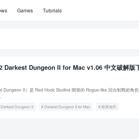
ows
Games
Tutorials
Darkest Dungeon II for Mac v1.06 中文破解
Dungeon II）是 Red Hook Studios 開發的 Rogue-like 回合制戰術
.
Darkest Dungeon II
Darkest Dungeon II for Mac
暗黑地牢