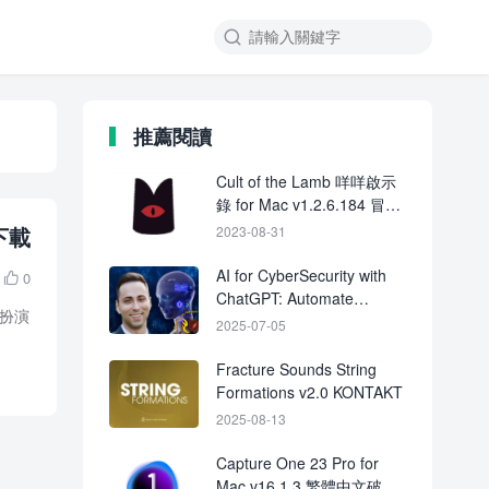

推薦閱讀
Cult of the Lamb 咩咩啟示
錄 for Mac v1.2.6.184 冒險
類遊戲
版下載
2023-08-31
AI for CyberSecurity with
0

ChatGPT: Automate
角色扮演
Security Defense
2025-07-05
Fracture Sounds String
Formations v2.0 KONTAKT
2025-08-13
Capture One 23 Pro for
Mac v16.1.3 繁體中文破解