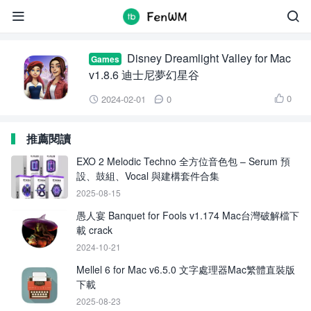
Disney Dreamlight Valley


Disney Dreamlight Valley for Mac
Games
v1.8.6 迪士尼夢幻星谷
0
2024-02-01
0



推薦閱讀
EXO 2 Melodic Techno 全方位音色包 – Serum 預
設、鼓組、Vocal 與建構套件合集
2025-08-15
愚人宴 Banquet for Fools v1.174 Mac台灣破解檔下
載 crack
2024-10-21
Mellel 6 for Mac v6.5.0 文字處理器Mac繁體直裝版
下載
2025-08-23