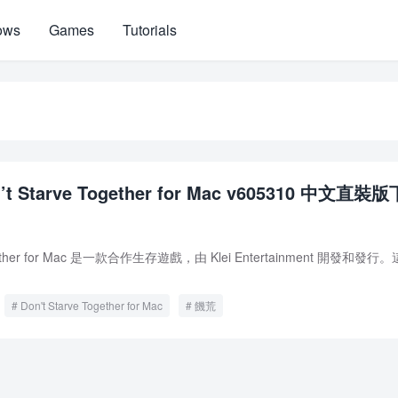
ows
Games
Tutorials
t Starve Together for Mac v605310 中文直裝版
ogether for Mac 是一款合作生存遊戲，由 Klei Entertainment 開發和發行
Don't Starve Together for Mac
饑荒