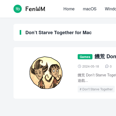
Home
macOS
Wind
Don’t Starve Together for Mac
饑荒 Don’
Games
載 crack
2024-05-18
0


饑荒 Don’t Starve T
遊戲...
Don't Starve Together