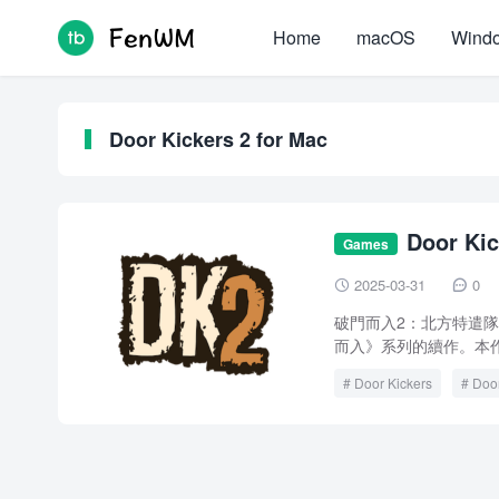
Home
macOS
Wind
Door Kickers 2 for Mac
Door K
Games
遊戲
2025-03-31
0


破門而入2：北方特遣隊 Door
而入》系列的續作。本作設
Door Kickers
Door