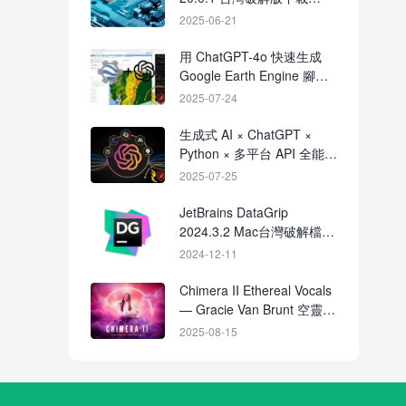
CRACK
2025-06-21
用 ChatGPT-4o 快速生成
Google Earth Engine 腳
本：地理資料分析零程式入
2025-07-24
門課
生成式 AI × ChatGPT ×
Python × 多平台 API 全能課
程：從 AI 基礎到創作變現
2025-07-25
一次搞懂
JetBrains DataGrip
2024.3.2 Mac台灣破解檔下
載 crack
2024-12-11
Chimera II Ethereal Vocals
— Gracie Van Brunt 空靈人
聲素材包，適用 DnB、EDM
2025-08-15
與高 BPM 製作