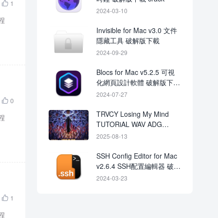
1

2024-03-10
程
Invisible for Mac v3.0 文件
隱藏工具 破解版下載
2024-09-29
Blocs for Mac v5.2.5 可視
化網頁設計軟體 破解版下載
crack
2024-07-27
0

TRVCY Losing My Mind
程
TUTORiAL WAV ADG
Serum 2 Presets-
2025-08-13
FANTASTiC
SSH Config Editor for Mac
v2.6.4 SSH配置編輯器 破解
版下載
2024-03-23
1

程