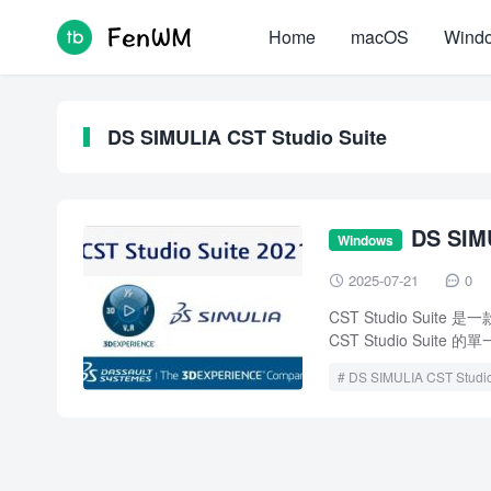
Home
macOS
Wind
DS SIMULIA CST Studio Suite
DS SIM
Windows
2025-07-21
0


CST Studio Sui
CST Studio Suite 的單一
DS SIMULIA CST Studio