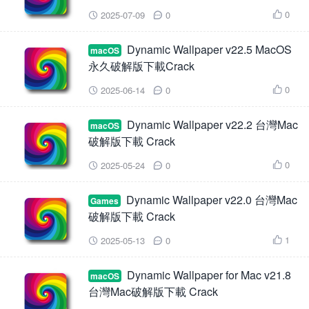
0
2025-07-09
0



Dynamic Wallpaper v22.5 MacOS
macOS
永久破解版下載Crack
0
2025-06-14
0



Dynamic Wallpaper v22.2 台灣Mac
macOS
破解版下載 Crack
0
2025-05-24
0



Dynamic Wallpaper v22.0 台灣Mac
Games
破解版下載 Crack
1
2025-05-13
0



Dynamic Wallpaper for Mac v21.8
macOS
台灣Mac破解版下載 Crack