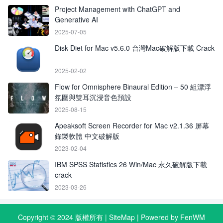
Project Management with ChatGPT and
Generative AI
2025-07-05
Disk Diet for Mac v5.6.0 台灣Mac破解版下載 Crack
2025-02-02
Flow for Omnisphere Binaural Edition – 50 組漂浮
氛圍與雙耳沉浸音色預設
2025-08-15
Apeaksoft Screen Recorder for Mac v2.1.36 屏幕
錄製軟體 中文破解版
2023-02-04
IBM SPSS Statistics 26 Win/Mac 永久破解版下載
crack
2023-03-26
Copyright © 2024 版權所有 |
SiteMap
| Powered by FenWM