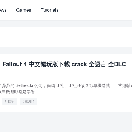
ows
Games
Tutorials
allout 4 中文暢玩版下載 crack 全語言 全DLC
來自大名鼎鼎的 Bethesda 公司，簡稱 B 社。B 社只做 2 款單機遊戲，上古捲
單機遊戲都是享譽...
輻射
輻射4