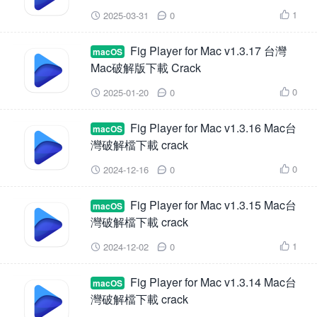
1
2025-03-31
0



Fig Player for Mac v1.3.17 台灣
macOS
Mac破解版下載 Crack
0
2025-01-20
0



Fig Player for Mac v1.3.16 Mac台
macOS
灣破解檔下載 crack
0
2024-12-16
0



Fig Player for Mac v1.3.15 Mac台
macOS
灣破解檔下載 crack
1
2024-12-02
0



Fig Player for Mac v1.3.14 Mac台
macOS
灣破解檔下載 crack