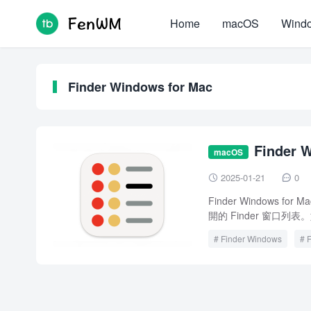
Home
macOS
Wind
Finder Windows for Mac
Finder
macOS
2025-01-21
0


Finder Window
開的 Finder 窗口列表
Finder Windows
F