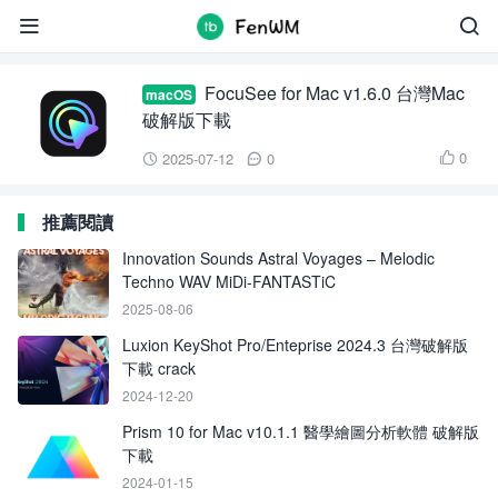
FocuSee for Mac


FocuSee for Mac v1.6.0 台灣Mac
macOS
破解版下載
0
2025-07-12
0



推薦閱讀
Innovation Sounds Astral Voyages – Melodic
Techno WAV MiDi-FANTASTiC
2025-08-06
Luxion KeyShot Pro/Enteprise 2024.3 台灣破解版
下載 crack
2024-12-20
Prism 10 for Mac v10.1.1 醫學繪圖分析軟體 破解版
下載
2024-01-15