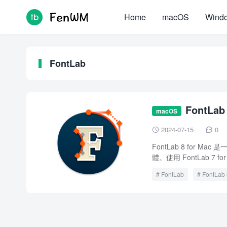
Home
macOS
Wind
FontLab
FontLa
macOS
2024-07-15
0


FontLab 8 fo
體。使用 FontLab 7 fo
FontLab
FontLab 