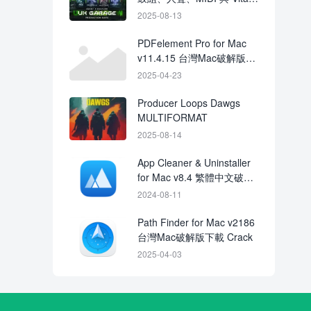
／Serum 預設
2025-08-13
PDFelement Pro for Mac
v11.4.15 台灣Mac破解版下
載 Crack
2025-04-23
Producer Loops Dawgs
MULTIFORMAT
2025-08-14
App Cleaner & Uninstaller
for Mac v8.4 繁體中文破解
版下載
2024-08-11
Path Finder for Mac v2186
台灣Mac破解版下載 Crack
2025-04-03