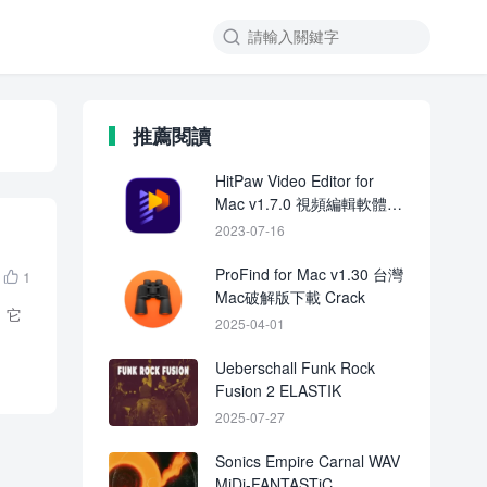

推薦閱讀
HitPaw Video Editor for
Mac v1.7.0 視頻編輯軟體
中文破解版下載
2023-07-16
ProFind for Mac v1.30 台灣
1

Mac破解版下載 Crack
，它
2025-04-01
Ueberschall Funk Rock
Fusion 2 ELASTIK
2025-07-27
Sonics Empire Carnal WAV
MiDi-FANTASTiC