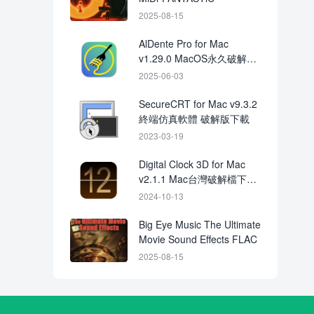
2025-08-15
AlDente Pro for Mac
v1.29.0 MacOS永久破解版
下載Crack
2025-06-03
SecureCRT for Mac v9.3.2
終端仿真軟體 破解版下載
2023-03-19
Digital Clock 3D for Mac
v2.1.1 Mac台灣破解檔下載
crack
2024-10-13
Big Eye Music The Ultimate
Movie Sound Effects FLAC
2025-08-15