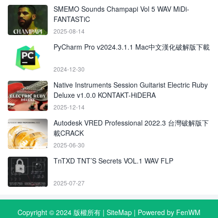
SMEMO Sounds Champapi Vol 5 WAV MiDi-
FANTASTiC
2025-08-14
PyCharm Pro v2024.3.1.1 Mac中文漢化破解版下載
2024-12-30
Native Instruments Session Guitarist Electric Ruby
Deluxe v1.0.0 KONTAKT-HiDERA
2025-12-14
Autodesk VRED Professional 2022.3 台灣破解版下
載CRACK
2025-06-30
TnTXD TNT’S Secrets VOL.1 WAV FLP
2025-07-27
Copyright © 2024 版權所有 |
SiteMap
| Powered by FenWM