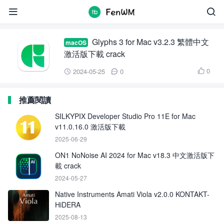
Glyphs


Glyphs 3 for Mac v3.2.3 繁體中文
macOS
激活版下載 crack
0
2024-05-25
0



推薦閱讀
SILKYPIX Developer Studio Pro 11E for Mac
v11.0.16.0 激活版下載
2025-06-29
ON1 NoNoise AI 2024 for Mac v18.3 中文激活版下
載 crack
2024-05-27
Native Instruments Amati Viola v2.0.0 KONTAKT-
HiDERA
2025-08-13