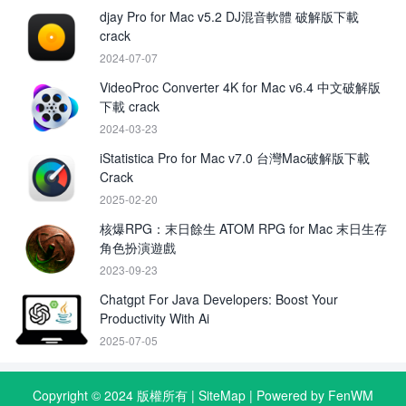
djay Pro for Mac v5.2 DJ混音軟體 破解版下載
crack
2024-07-07
VideoProc Converter 4K for Mac v6.4 中文破解版
下載 crack
2024-03-23
iStatistica Pro for Mac v7.0 台灣Mac破解版下載
Crack
2025-02-20
核爆RPG：末日餘生 ATOM RPG for Mac 末日生存
角色扮演遊戲
2023-09-23
Chatgpt For Java Developers: Boost Your
Productivity With Ai
2025-07-05
Copyright © 2024 版權所有 |
SiteMap
| Powered by FenWM