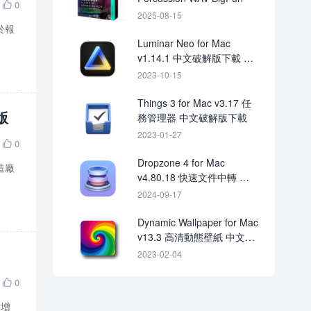
0

2025-08-15
於報
Luminar Neo for Mac
v1.14.1 中文破解版下載 圖
像編輯器
2023-10-15
Things 3 for Mac v3.17 任
版
務管理器 中文破解版下載
2023-01-27
0

Dropzone 4 for Mac
造廠
v4.80.18 快速文件中轉 破
解版下載 crack
2024-09-17
Dynamic Wallpaper for Mac
v13.3 高清動態壁紙 中文破
解版下載
2023-02-04
0

新增