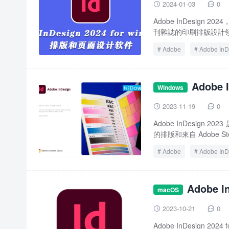
2024-01-03
0


Adobe InDesig
刊雜誌的印刷排版設計領
Adobe
Adobe InD
Adobe
Windows
2023-11-19
0


Adobe InDesi
的排版和來自 Adobe St
Adobe
Adobe InD
Adobe 
macOS
2023-10-21
0


Adobe InDesign 