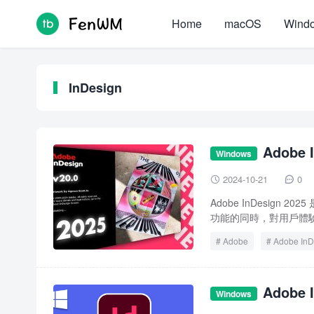
Home
macOS
Wind
InDesign
Adobe
Windows
2024-10-21
0


Adobe InDesig
功能的同時，對用戶體驗
Adobe
Adobe InD
Adobe 
Windows