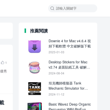

推薦閱讀
Downie 4 for Mac v4.6.4 視
頻下載軟體 中文破解版下載
2023-01-03
Desktop Stickers for Mac
1

v2.74 桌面貼紙工具 破解版
的優秀
下載
2024-08-04
坦克機師模擬器 Tank
Mechanic Simulator for
Mac v1.6.0 中文原生版
2024-11-12
下載
Basic Wavez Deep Organic
Percussion WAV-BigFun