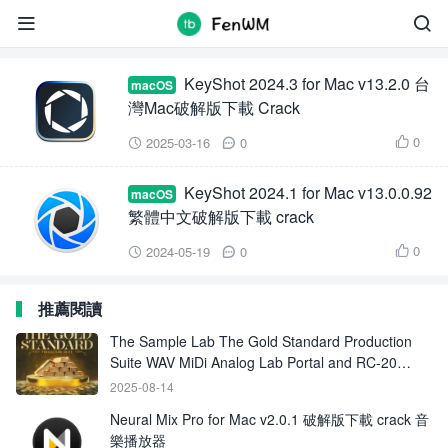
KeyShot 2024


KeyShot 2024.3 for Mac v13.2.0 台
macOS
灣Mac破解版下載 Crack
0
2025-03-16
0



KeyShot 2024.1 for Mac v13.0.0.92
macOS
繁體中文破解版下載 crack
0
2024-05-19
0



推薦閱讀
The Sample Lab The Gold Standard Production
Suite WAV MiDi Analog Lab Portal and RC-20
Presets-FANTASTiC
2025-08-14
Neural Mix Pro for Mac v2.0.1 破解版下載 crack 音
樂播放器