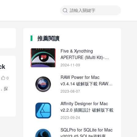

推薦閱讀
Five & Xynothing
APERTURE (Multi Kit)-
FANTASTiC
ck
2024-11-09
RAW Power for Mac
0

v3.4.14 破解版下載 RAW圖
田，探
像處理軟體
2023-08-07
Affinity Designer for Mac
v2.2.0 插圖設計 破解版下載
2023-09-24
SQLPro for SQLite for Mac
v2023.45 SQLite資料庫管