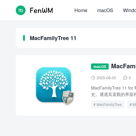
Home
macOS
Wind
MacFamilyTree 11
MacFam
macOS
2025-08-30
0


MacFamilyTree 
史。通過其直觀的界面和
MacFamilyTree
M