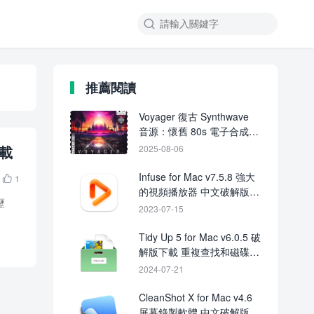

推薦閱讀
Voyager 復古 Synthwave
音源：懷舊 80s 電子合成器
＋鼓組 MIDI 素材包
下載
2025-08-06
Infuse for Mac v7.5.8 強大
1

的視頻播放器 中文破解版下
歷
載
2023-07-15
Tidy Up 5 for Mac v6.0.5 破
解版下載 重複查找和磁碟整
理工具
2024-07-21
CleanShot X for Mac v4.6
屏幕錄製軟體 中文破解版下