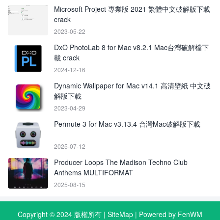
Microsoft Project 專業版 2021 繁體中文破解版下載
crack
2023-05-22
DxO PhotoLab 8 for Mac v8.2.1 Mac台灣破解檔下
載 crack
2024-12-16
Dynamic Wallpaper for Mac v14.1 高清壁紙 中文破
解版下載
2023-04-29
Permute 3 for Mac v3.13.4 台灣Mac破解版下載
2025-07-12
Producer Loops The Madison Techno Club
Anthems MULTIFORMAT
2025-08-15
Copyright © 2024 版權所有 |
SiteMap
| Powered by FenWM