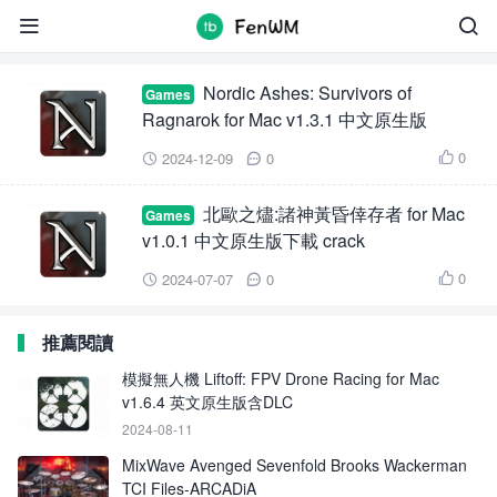
Nordic Ashes: Survivors of Ragnarok for Mac


Nordic Ashes: Survivors of
Games
Ragnarok for Mac v1.3.1 中文原生版
0
2024-12-09
0



北歐之燼:諸神黃昏倖存者 for Mac
Games
v1.0.1 中文原生版下載 crack
0
2024-07-07
0



推薦閱讀
模擬無人機 Liftoff: FPV Drone Racing for Mac
v1.6.4 英文原生版含DLC
2024-08-11
MixWave Avenged Sevenfold Brooks Wackerman
TCI Files-ARCADiA