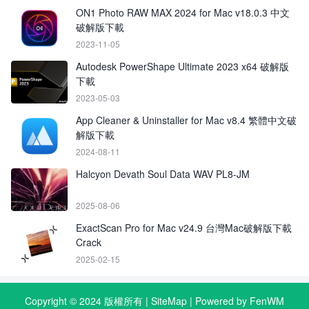
ON1 Photo RAW MAX 2024 for Mac v18.0.3 中文
破解版下載
2023-11-05
Autodesk PowerShape Ultimate 2023 x64 破解版
下載
2023-05-03
App Cleaner & Uninstaller for Mac v8.4 繁體中文破
解版下載
2024-08-11
Halcyon Devath Soul Data WAV PL8-JM
2025-08-06
ExactScan Pro for Mac v24.9 台灣Mac破解版下載
Crack
2025-02-15
Copyright © 2024 版權所有 |
SiteMap
| Powered by FenWM