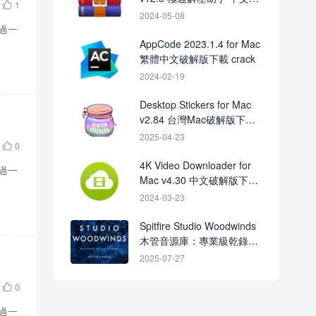
1

解版下載
2024-05-08
通過一
AppCode 2023.1.4 for Mac
繁體中文破解版下載 crack
2024-02-19
Desktop Stickers for Mac
v2.84 台灣Mac破解版下載
Crack
2025-04-23
0

4K Video Downloader for
通過一
Mac v4.30 中文破解版下載
crack
2024-03-23
Spitfire Studio Woodwinds
木管音源庫：專業級乾錄空
間 × 143 種
2025-07-27
articulations（KONTAKT 專
用）
0

通過一