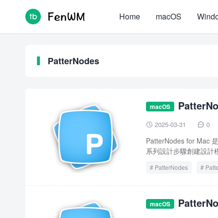
Home
macOS
Wind
PatterNodes
PatterN
macOS
2025-03-31
0


PatterNodes fo
系列設計步驟創建設計模
PatterNodes
Patt
Patter
macOS