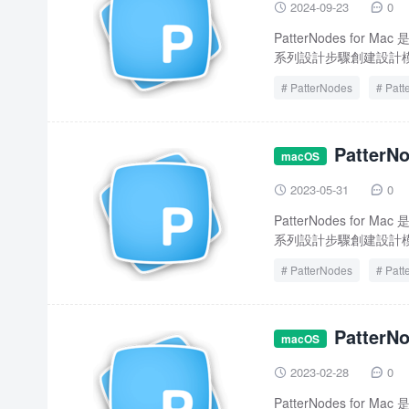
2024-09-23
0


PatterNodes fo
系列設計步驟創建設計模
PatterNodes
Patt
Patter
macOS
2023-05-31
0


PatterNodes fo
系列設計步驟創建設計模
PatterNodes
Patt
Patter
macOS
2023-02-28
0


PatterNodes fo