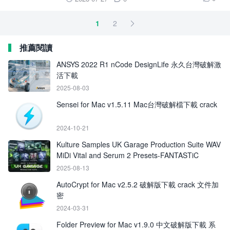
1
2

推薦閱讀
ANSYS 2022 R1 nCode DesignLife 永久台灣破解激
活下載
2025-08-03
Sensei for Mac v1.5.11 Mac台灣破解檔下載 crack
2024-10-21
Kulture Samples UK Garage Production Suite WAV
MiDi Vital and Serum 2 Presets-FANTASTiC
2025-08-13
AutoCrypt for Mac v2.5.2 破解版下載 crack 文件加
密
2024-03-31
Folder Preview for Mac v1.9.0 中文破解版下載 系