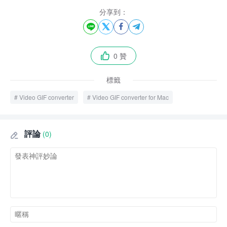
分享到：




0 贊

標籤
Video GIF converter
Video GIF converter for Mac
評論
(0)
