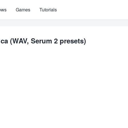
ows
Games
Tutorials
ica (WAV, Serum 2 presets)