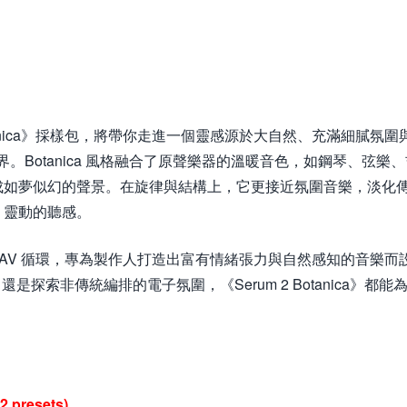
 2 Botanica》採樣包，將帶你走進一個靈感源於大自然、充滿細膩氛圍
音樂世界。Botanica 風格融合了原聲樂器的溫暖音色，如鋼琴、弦樂
成如夢似幻的聲景。在旋律與結構上，它更接近氛圍音樂，淡化
、靈動的聽感。
高質量 WAV 循環，專為製作人打造出富有情緒張力與自然感知的音樂而
還是探索非傳統編排的電子氛圍，《Serum 2 Botanica》都能
2 presets)