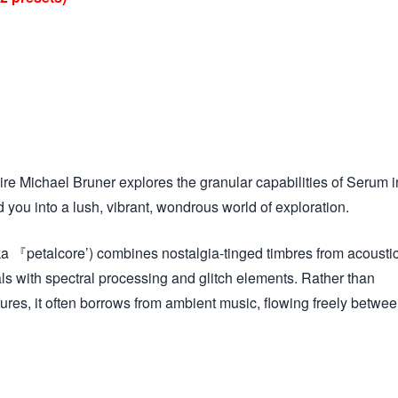
re Michael Bruner explores the granular capabilities of Serum i
 you into a lush, vibrant, wondrous world of exploration.
aka 『petalcore’) combines nostalgia-tinged timbres from acousti
cals with spectral processing and glitch elements. Rather than
ctures, it often borrows from ambient music, flowing freely betwe