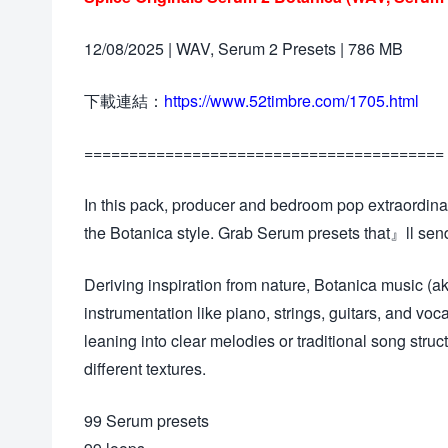
12/08/2025 | WAV, Serum 2 Presets | 786 MB
下載連結：
https://www.52timbre.com/1705.html
========================================
In this pack, producer and bedroom pop extraordinai
the Botanica style. Grab Serum presets that』ll send
Deriving inspiration from nature, Botanica music (
instrumentation like piano, strings, guitars, and vo
leaning into clear melodies or traditional song stru
different textures.
99 Serum presets