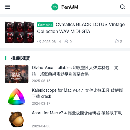
BLACK LOTUS Vintage Collection


Cymatics BLACK LOTUS Vintage
Samples
Collection WAV MIDI-GTA
0
2025-08-14
0



推薦閱讀
Divine Vocal Lullabies 印度靈性人聲素材包 – 咒
語、搖籃曲與電影氛圍聲樂合集
2025-08-15
Kaleidoscope for Mac v4.4.1 文件比較工具 破解版
下載 crack
2024-03-17
Acorn for Mac v7.4 輕量級圖像編輯器 破解版下載
2023-04-30