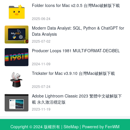
Folder Icons for Mac v2.0.5 台灣Mac破解版下載
2025-06-24
Modern Data Analyst: SQL, Python & ChatGPT for
Data Analysis
2025-07-02
Producer Loops 1981 MULTiFORMAT-DECiBEL
2024-11-09
Trickster for Mac v3.9.10 台灣Mac破解版下載
2025-07-24
Adobe Lightroom Classic 2023 繁體中文破解版下
載 永久激活穩定版
2023-11-19
Copyright © 2024 版權所有 |
SiteMap
| Powered by FenWM