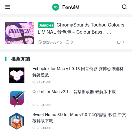
ChromaSounds Touhou Colours LiMiNAL


ChromaSounds Touhou Colours
Samples
LiMiNAL 音色包 – Colour Bass、
Dubstep、Hardcore 製作必備多格式素材
0
2025-08-15
0



集
推薦閱讀
Echoplex for Mac v1.0.13 回音倒影 賽博恐怖題材
解謎遊戲
2024-01-30
Colibri for Mac v2.1.1 音樂播放器 破解版下載
2023-07-31
Sweet Home 3D for Mac v7.0.7 室內設計軟體 中文
破解版下載
2023-03-20