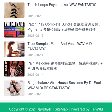
Touch Loops Psychmaker WAV-FANTASTiC
2025-08-13
Patch Play Complete Bundle 合成器音源套裝：
Pigments 多鍵位預設＋經典硬體合成器取樣
2025-08-13
True Samples Piano And Vocal WAV MiDi-
FANTASTiC
2025-08-14
Pain Melodies 鋼琴旋律音源包：情感和弦進行＋
MIDI 與多版本取樣
2025-08-14
Bingoshakerz Afro House Sessions By Dr Feel
WAV MiDi REX-FANTASTiC
2025-08-15
Copyright © 2024 版權所有 |
SiteMap
| Powered by FenWM