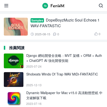
DopeBoyzMuzic Soul Echoes


DopeBoyzMuzic Soul Echoes 1
Samples
WAV-FANTASTiC
0
2025-08-15
0



推薦閱讀
Django 網站開發全攻略：MVT 架構 × ORM × Auth
× ChatGPT AI 強化開發技能
2025-07-24
Shobeats Winds Of Trap WAV MiDi-FANTASTiC
2025-12-13
Dynamic Wallpaper for Mac v15.0 高清動態壁紙 中
文破解版下載
2023-07-16